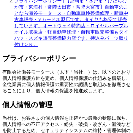
プライバシーポリシー | 【那珂市・水戸市・ひたちな
か市・東海村・常陸太田市・常陸大宮市】自動車のこ
となら瀬谷モータース・自動車車検整備修理・新車中
古車販売・Vカード加盟店です。タイヤも格安で販売
しています。オートウェイ特約店・ロイヤルパープル
オイル取扱店・軽自動車修理・自転車販売整備もダイ
ハツ・スズキ販売整備協力店です。持込みパーツ取り
付けＯＫ。
プライバシーポリシー
有限会社瀬谷モータース（以下「当社」）は、以下のとおり
個人情報保護方針を定め、個人情報保護の仕組みを構築し、
全従業員に個人情報保護の重要性の認識と取組みを徹底させ
ることにより、個人情報の保護を推進致します。
個人情報の管理
当社は、お客さまの個人情報を正確かつ最新の状態に保ち、
個人情報への不正アクセス・紛失・破損・改ざん・漏洩など
を防止するため、セキュリティシステムの維持・管理体制の