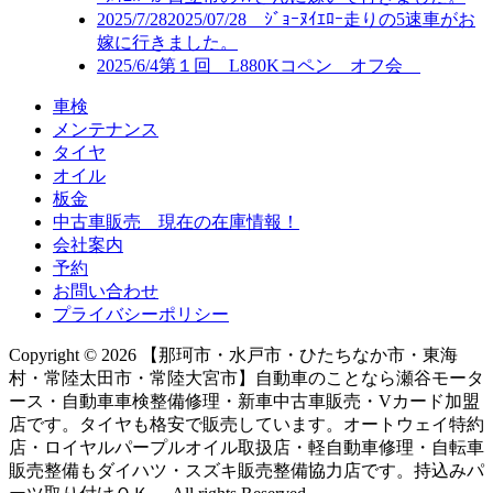
2025/7/28
2025/07/28 ｼﾞｮｰﾇｲｴﾛｰ走りの5速車がお
嫁に行きました。
2025/6/4
第１回 L880Kコペン オフ会
車検
メンテナンス
タイヤ
オイル
板金
中古車販売 現在の在庫情報！
会社案内
予約
お問い合わせ
プライバシーポリシー
Copyright © 2026 【那珂市・水戸市・ひたちなか市・東海
村・常陸太田市・常陸大宮市】自動車のことなら瀬谷モータ
ース・自動車車検整備修理・新車中古車販売・Vカード加盟
店です。タイヤも格安で販売しています。オートウェイ特約
店・ロイヤルパープルオイル取扱店・軽自動車修理・自転車
販売整備もダイハツ・スズキ販売整備協力店です。持込みパ