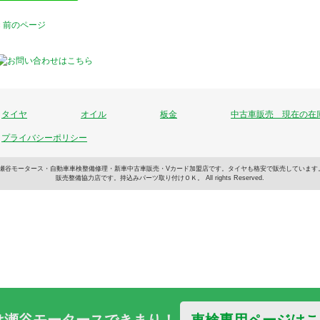
« 前のページ
タイヤ
オイル
板金
中古車販売 現在の在
プライバシーポリシー
車のことなら瀬谷モータース・自動車車検整備修理・新車中古車販売・Vカード加盟店です。タイヤも格安で販売して
販売整備協力店です。持込みパーツ取り付けＯＫ。 All rights Reserved.