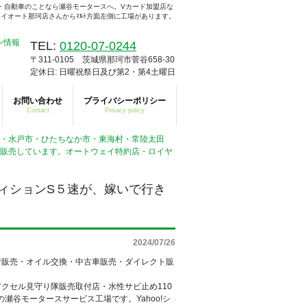
・自動車のことなら瀬谷モータースへ。Vカード加盟店な
イオート那珂店さんからﾏﾙﾄ方面左側に工場があります。
TEL:
0120-07-0244
〒311-0105 茨城県那珂市菅谷658-30
定休日: 日曜祝祭日及び第2・第4土曜日
お問い合わせ
プライバシーポリシー
Contact
Privacy policy
市・水戸市・ひたちなか市・東海村・常陸太田
で販売しています。オートウェイ特約店・ロイヤ
ィションS５速が、嫁いで行き
2024/07/26
ヤ販売・オイル交換・中古車販売・ダイレクト販
クセル見守り隊販売取付店・水性サビ止め110
の瀬谷モータースサービス工場です。Yahoo!シ