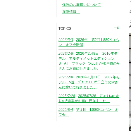
保険のお取扱いについて
在庫情報！
一覧
TOPICS
2026/5/3
2026年 第2回 L880Kコペ
ン オフ会開催
2026/2/8
2026年2月8日 2010年モ
デル アルティメットエディション
S AT ブラック（X05）が水戸市のA
さんにお婿に行きました。
2026/2/8
2026年1月31日 2007年モ
デル 5速 ｼﾞｮｰﾇｲｴﾛｰが日立市のWさ
んに嫁いで行きました。
2025/7/28
2025/07/28 ｼﾞｮｰﾇｲｴﾛｰ走
りの5速車がお嫁に行きました。
2025/6/4
第１回 L880Kコペン オ
フ会