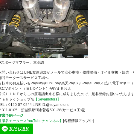
Dスポーツマフラー、車高調
お問い合わせは,LINE友達追加かメールで安心車検・修理整備・オイル交換・販売
瀬谷モータースサービス工場へ
自転車のお支払いもPayPayやLINEpay,楽天Pay,メルPay,auPay,ｄ払い,電子マ
代にVポイント（旧Tポイント）が貯まるお店
公式ＬＩＮＥからこの度電話出来る様に成りましたので、是非登録お願いいたしま
Ｙａｈｏｏショップ名
【Seyamotors】
TEL：0120-07-0244 LINE ID:@seyamotors
〒311-0105 茨城県那珂市菅谷591-28(サービス工場)
作業予約ページ
【瀬谷モータースYouTubeチャンネル】
[各種情報アップ中]