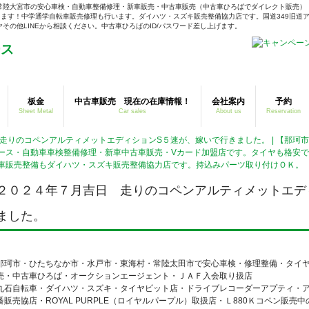
常陸大宮市の安心車検・自動車整備修理・新車販売・中古車販売（中古車ひろばでダイレクト販売）
ます！中学通学自転車販売修理も行います。ダイハツ・スズキ販売整備協力店です。国道349旧道ア
の他LINEから相談ください。中古車ひろばのID/パスワード差し上げます。
板金
中古車販売 現在の在庫情報！
会社案内
予約
Sheet Metal
Car sales
About us
Reservation
 走りのコペンアルティメットエディションS５速が、嫁いで行きました。 | 【那珂
ース・自動車車検整備修理・新車中古車販売・Vカード加盟店です。タイヤも格安
車販売整備もダイハツ・スズキ販売整備協力店です。持込みパーツ取り付けＯＫ。
２０２４年７月吉日 走りのコペンアルティメットエデ
ました。
那珂市・ひたちなか市・水戸市・東海村・常陸太田市で安心車検・修理整備・タイ
売・中古車ひろば・オークションエージェント・ＪＡＦ入会取り扱店
丸石自転車・ダイハツ・スズキ・タイヤピット店・ドライブレコーダーアプティ・ア
番販売協店・ROYAL PURPLE（ロイヤルパープル）取扱店・Ｌ880Ｋコペン販売中