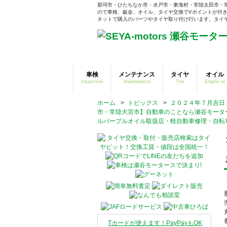
那珂市・ひたちなか市・水戸市・東海村・常陸太田市・
ので車検、鈑金、オイル、タイヤ交換でVポイントが付き
ネットで購入のパーツやタイヤ取り付け行います。タイヤそ
車検
メンテナンス
タイヤ
オイル
Inspection
Maintenance
Tire
Engine oil
ホーム
>
トピックス
>
２０２４年７月吉日
市・常陸大宮市】自動車のことなら瀬谷モータ
ルパープルオイル取扱店・軽自動車修理・自転
Tカードが使えます！PayPayもOK