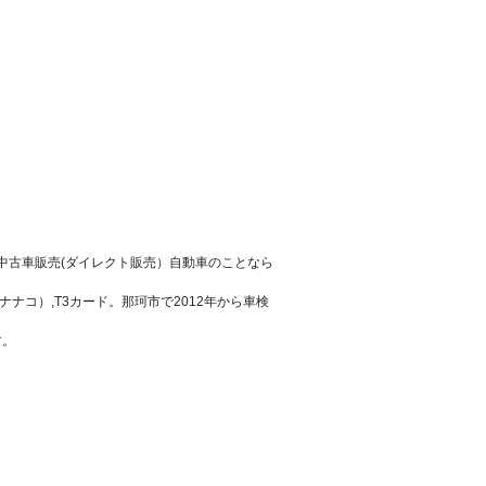
・中古車販売(ダイレクト販売）自動車のことなら
ネー（ナナコ）,T3カード。那珂市で2012年から車検
す。