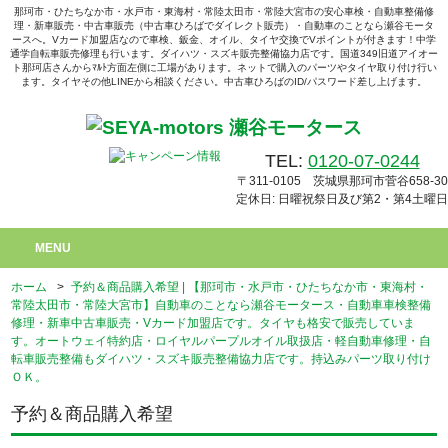
那珂市・ひたちなか市・水戸市・東海村・常陸太田市・常陸大宮市の安心車検・自動車整備修
理・新車販売・中古車販売（中古車ひろばでダイレクト販売）・自動車のことなら瀬谷モータ
ースへ。Vカード加盟店なので車検、鈑金、オイル、タイヤ交換でVポイントが付きます！中学
通学自転車販売修理も行います。ダイハツ・スズキ販売整備協力店です。国道349旧道アイオー
ト那珂店さんからﾏﾙﾄ方面左側に工場があります。ネットで購入のパーツやタイヤ取り付け行い
ます。タイヤその他LINEから相談ください。中古車ひろばのID/パスワード差し上げます。
TEL:
0120-07-0244
〒311-0105 茨城県那珂市菅谷658-30
定休日: 日曜祝祭日及び第2・第4土曜日
MENU
ホーム
>
予約＆商品購入希望 | 【那珂市・水戸市・ひたちなか市・東海村・
常陸太田市・常陸大宮市】自動車のことなら瀬谷モータース・自動車車検整備
修理・新車中古車販売・Vカード加盟店です。タイヤも格安で販売していま
す。オートウェイ特約店・ロイヤルパープルオイル取扱店・軽自動車修理・自
転車販売整備もダイハツ・スズキ販売整備協力店です。持込みパーツ取り付け
ＯＫ。
予約＆商品購入希望