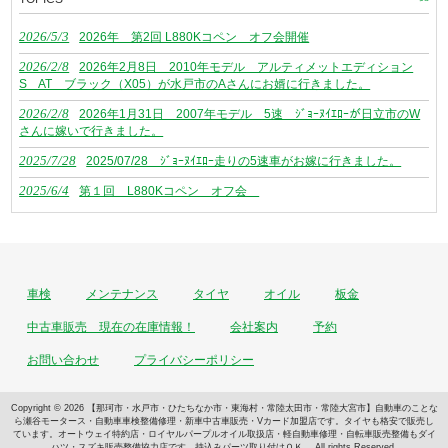
2026/5/3
2026年 第2回 L880Kコペン オフ会開催
2026/2/8
2026年2月8日 2010年モデル アルティメットエディション
S AT ブラック（X05）が水戸市のAさんにお婿に行きました。
2026/2/8
2026年1月31日 2007年モデル 5速 ｼﾞｮｰﾇｲｴﾛｰが日立市のW
さんに嫁いで行きました。
2025/7/28
2025/07/28 ｼﾞｮｰﾇｲｴﾛｰ走りの5速車がお嫁に行きました。
2025/6/4
第１回 L880Kコペン オフ会
車検
メンテナンス
タイヤ
オイル
板金
中古車販売 現在の在庫情報！
会社案内
予約
お問い合わせ
プライバシーポリシー
Copyright © 2026 【那珂市・水戸市・ひたちなか市・東海村・常陸太田市・常陸大宮市】自動車のことな
ら瀬谷モータース・自動車車検整備修理・新車中古車販売・Vカード加盟店です。タイヤも格安で販売し
ています。オートウェイ特約店・ロイヤルパープルオイル取扱店・軽自動車修理・自転車販売整備もダイ
ハツ・スズキ販売整備協力店です。持込みパーツ取り付けＯＫ。 All rights Reserved.