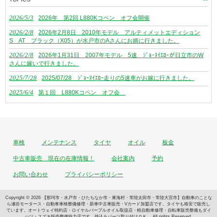
2026/5/3
2026年 第2回 L880Kコペン オフ会開催
2026/2/8
2026年2月8日 2010年モデル アルティメットエディション
S AT ブラック（X05）が水戸市のAさんにお婿に行きました。
2026/2/8
2026年1月31日 2007年モデル 5速 ｼﾞｮｰﾇｲｴﾛｰが日立市のW
さんに嫁いで行きました。
2025/7/28
2025/07/28 ｼﾞｮｰﾇｲｴﾛｰ走りの5速車がお嫁に行きました。
2025/6/4
第１回 L880Kコペン オフ会
車検
メンテナンス
タイヤ
オイル
板金
中古車販売 現在の在庫情報！
会社案内
予約
お問い合わせ
プライバシーポリシー
Copyright © 2026 【那珂市・水戸市・ひたちなか市・東海村・常陸太田市・常陸大宮市】自動車のことな
ら瀬谷モータース・自動車車検整備修理・新車中古車販売・Vカード加盟店です。タイヤも格安で販売し
ています。オートウェイ特約店・ロイヤルパープルオイル取扱店・軽自動車修理・自転車販売整備もダイ
ハツ・スズキ販売整備協力店です。持込みパーツ取り付けＯＫ。 All rights Reserved.