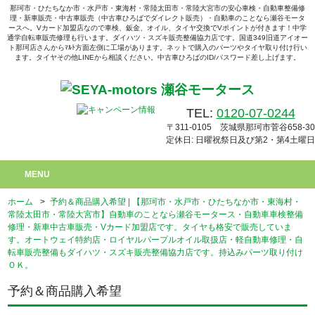
那珂市・ひたちなか市・水戸市・東海村・常陸太田市・常陸大宮市の安心車検・自動車整備修
理・新車販売・中古車販売（中古車ひろばでダイレクト販売）・自動車のことなら瀬谷モータ
ースへ。Vカード加盟店なので車検、鈑金、オイル、タイヤ交換でVポイントが付きます！中学
通学自転車販売修理も行います。ダイハツ・スズキ販売整備協力店です。国道349旧道アイオー
ト那珂店さんからﾏﾙﾄ方面左側に工場があります。ネットで購入のパーツやタイヤ取り付け行い
ます。タイヤその他LINEから相談ください。中古車ひろばのID/パスワード差し上げます。
TEL:
0120-07-0244
〒311-0105 茨城県那珂市菅谷658-30
定休日: 日曜祝祭日及び第2・第4土曜日
MENU
ホーム
>
予約＆商品購入希望 | 【那珂市・水戸市・ひたちなか市・東海村・
常陸太田市・常陸大宮市】自動車のことなら瀬谷モータース・自動車車検整備
修理・新車中古車販売・Vカード加盟店です。タイヤも格安で販売していま
す。オートウェイ特約店・ロイヤルパープルオイル取扱店・軽自動車修理・自
転車販売整備もダイハツ・スズキ販売整備協力店です。持込みパーツ取り付け
ＯＫ。
予約＆商品購入希望