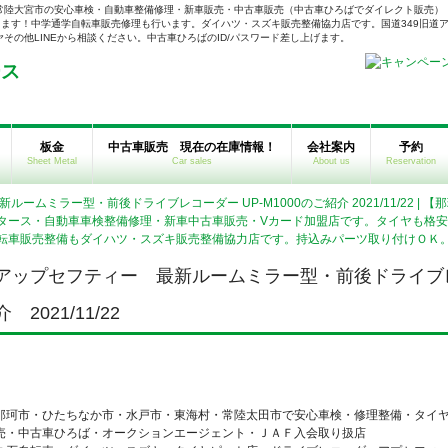
常陸大宮市の安心車検・自動車整備修理・新車販売・中古車販売（中古車ひろばでダイレクト販売）
ます！中学通学自転車販売修理も行います。ダイハツ・スズキ販売整備協力店です。国道349旧道ア
の他LINEから相談ください。中古車ひろばのID/パスワード差し上げます。
板金
中古車販売 現在の在庫情報！
会社案内
予約
Sheet Metal
Car sales
About us
Reservation
ルームミラー型・前後ドライブレコーダー UP-M1000のご紹介 2021/11/22 
タース・自動車車検整備修理・新車中古車販売・Vカード加盟店です。タイヤも格
転車販売整備もダイハツ・スズキ販売整備協力店です。持込みパーツ取り付けＯＫ
アップセフティー 最新ルームミラー型・前後ドライブレコ
介 2021/11/22
那珂市・ひたちなか市・水戸市・東海村・常陸太田市で安心車検・修理整備・タイ
売・中古車ひろば・オークションエージェント・ＪＡＦ入会取り扱店