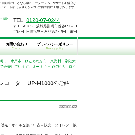
・自動車のことなら瀬谷モータースへ。Vカード加盟店な
イオート那珂店さんからﾏﾙﾄ方面左側に工場があります。
TEL:
0120-07-0244
〒311-0105 茨城県那珂市菅谷658-30
定休日: 日曜祝祭日及び第2・第4土曜日
お問い合わせ
プライバシーポリシー
Contact
Privacy policy
| 【那珂市・水戸市・ひたちなか市・東海村・常陸太
安で販売しています。オートウェイ特約店・ロイ
。
ーダー UP-M1000のご紹
2021/11/22
ヤ販売・オイル交換・中古車販売・ダイレクト販