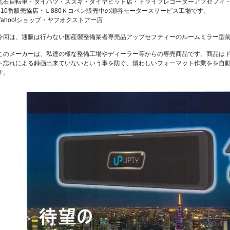
丸石自転車・ダイハツ・スズキ・タイヤピット店・ドライブレコーダーアプセフィ
110番販売協店・Ｌ880Ｋコペン販売中の瀬谷モータースサービス工場です。
Yahoo!ショップ・ヤフオクストアー店
今回は、通販は行わない国産製整備業者専売品アップセフティーのルームミラー型
このメーカーは、私達の様な整備工場やディーラー等からの専売商品です。商品は
ト忘れによる録画出来ていないという事を防ぐ、煩わしいフォーマット作業をを自
す。