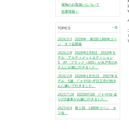
保険のお取扱いについて
在庫情報！
一覧
TOPICS
2026/5/3
2026年 第2回 L880Kコペ
ン オフ会開催
2026/2/8
2026年2月8日 2010年モ
デル アルティメットエディション
S AT ブラック（X05）が水戸市のA
さんにお婿に行きました。
2026/2/8
2026年1月31日 2007年モ
デル 5速 ｼﾞｮｰﾇｲｴﾛｰが日立市のWさ
んに嫁いで行きました。
2025/7/28
2025/07/28 ｼﾞｮｰﾇｲｴﾛｰ走
りの5速車がお嫁に行きました。
2025/6/4
第１回 L880Kコペン オ
フ会