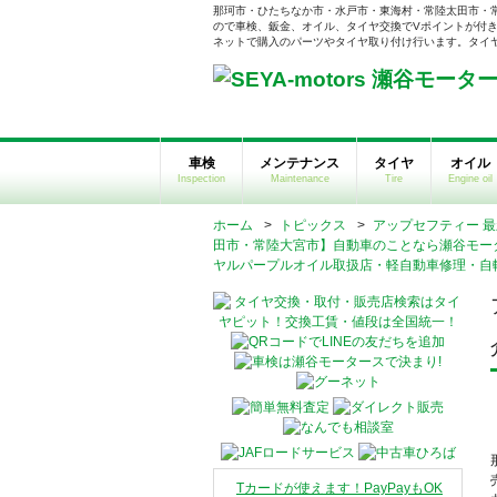
那珂市・ひたちなか市・水戸市・東海村・常陸太田市・
ので車検、鈑金、オイル、タイヤ交換でVポイントが付き
ネットで購入のパーツやタイヤ取り付け行います。タイヤそ
車検
メンテナンス
タイヤ
オイル
Inspection
Maintenance
Tire
Engine oil
ホーム
>
トピックス
>
アップセフティー 最新
田市・常陸大宮市】自動車のことなら瀬谷モー
ヤルパープルオイル取扱店・軽自動車修理・自
Tカードが使えます！PayPayもOK