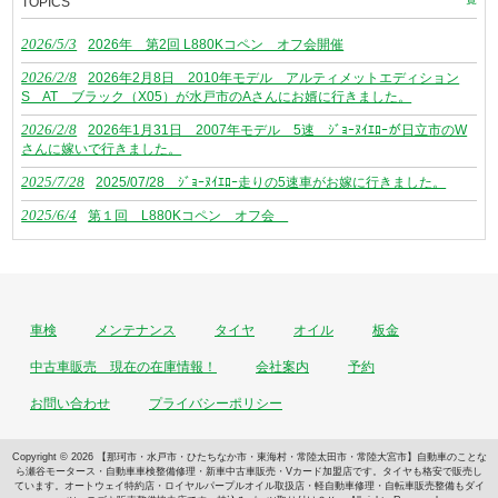
TOPICS
2026/5/3
2026年 第2回 L880Kコペン オフ会開催
2026/2/8
2026年2月8日 2010年モデル アルティメットエディション
S AT ブラック（X05）が水戸市のAさんにお婿に行きました。
2026/2/8
2026年1月31日 2007年モデル 5速 ｼﾞｮｰﾇｲｴﾛｰが日立市のW
さんに嫁いで行きました。
2025/7/28
2025/07/28 ｼﾞｮｰﾇｲｴﾛｰ走りの5速車がお嫁に行きました。
2025/6/4
第１回 L880Kコペン オフ会
車検
メンテナンス
タイヤ
オイル
板金
中古車販売 現在の在庫情報！
会社案内
予約
お問い合わせ
プライバシーポリシー
Copyright © 2026 【那珂市・水戸市・ひたちなか市・東海村・常陸太田市・常陸大宮市】自動車のことな
ら瀬谷モータース・自動車車検整備修理・新車中古車販売・Vカード加盟店です。タイヤも格安で販売し
ています。オートウェイ特約店・ロイヤルパープルオイル取扱店・軽自動車修理・自転車販売整備もダイ