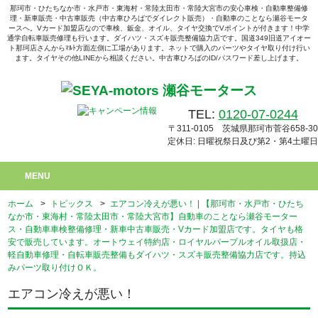
那珂市・ひたちなか市・水戸市・東海村・常陸太田市・常陸大宮市の安心車検・自動車整備修
理・新車販売・中古車販売（中古車ひろばでダイレクト販売）・自動車のことなら瀬谷モータ
ースへ。Vカード加盟店なので車検、鈑金、オイル、タイヤ交換でVポイントが付きます！中学
通学自転車販売修理も行います。ダイハツ・スズキ販売整備協力店です。国道349旧道アイオー
ト那珂店さんからﾏﾙﾄ方面左側に工場があります。ネットで購入のパーツやタイヤ取り付け行い
ます。タイヤその他LINEから相談ください。中古車ひろばのID/パスワード差し上げます。
TEL:
0120-07-0244
〒311-0105 茨城県那珂市菅谷658-30
定休日: 日曜祝祭日及び第2・第4土曜日
MENU
ホーム
>
トピックス
>
エアコン冷えが悪い！ | 【那珂市・水戸市・ひたち
なか市・東海村・常陸太田市・常陸大宮市】自動車のことなら瀬谷モーター
ス・自動車車検整備修理・新車中古車販売・Vカード加盟店です。タイヤも格
安で販売しています。オートウェイ特約店・ロイヤルパープルオイル取扱店・
軽自動車修理・自転車販売整備もダイハツ・スズキ販売整備協力店です。持込
みパーツ取り付けＯＫ。
エアコン冷えが悪い！