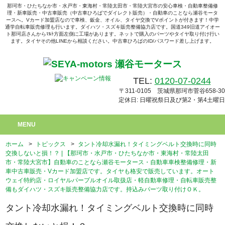
那珂市・ひたちなか市・水戸市・東海村・常陸太田市・常陸大宮市の安心車検・自動車整備修
理・新車販売・中古車販売（中古車ひろばでダイレクト販売）・自動車のことなら瀬谷モータ
ースへ。Vカード加盟店なので車検、鈑金、オイル、タイヤ交換でVポイントが付きます！中学
通学自転車販売修理も行います。ダイハツ・スズキ販売整備協力店です。国道349旧道アイオー
ト那珂店さんからﾏﾙﾄ方面左側に工場があります。ネットで購入のパーツやタイヤ取り付け行い
ます。タイヤその他LINEから相談ください。中古車ひろばのID/パスワード差し上げます。
TEL:
0120-07-0244
〒311-0105 茨城県那珂市菅谷658-30
定休日: 日曜祝祭日及び第2・第4土曜日
MENU
ホーム
>
トピックス
>
タント冷却水漏れ！タイミングベルト交換時に同時
交換しないと損！？ | 【那珂市・水戸市・ひたちなか市・東海村・常陸太田
市・常陸大宮市】自動車のことなら瀬谷モータース・自動車車検整備修理・新
車中古車販売・Vカード加盟店です。タイヤも格安で販売しています。オート
ウェイ特約店・ロイヤルパープルオイル取扱店・軽自動車修理・自転車販売整
備もダイハツ・スズキ販売整備協力店です。持込みパーツ取り付けＯＫ。
タント冷却水漏れ！タイミングベルト交換時に同時