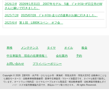
2026/2/8
2026年1月31日 2007年モデル 5速 ｼﾞｮｰﾇｲｴﾛｰが日立市のW
さんに嫁いで行きました。
2025/7/28
2025/07/28 ｼﾞｮｰﾇｲｴﾛｰ走りの5速車がお嫁に行きました。
2025/6/4
第１回 L880Kコペン オフ会
車検
メンテナンス
タイヤ
オイル
板金
中古車販売 現在の在庫情報！
会社案内
予約
お問い合わせ
プライバシーポリシー
Copyright © 2026 【那珂市・水戸市・ひたちなか市・東海村・常陸太田市・常陸大宮市】自動車のことな
ら瀬谷モータース・自動車車検整備修理・新車中古車販売・Vカード加盟店です。タイヤも格安で販売し
ています。オートウェイ特約店・ロイヤルパープルオイル取扱店・軽自動車修理・自転車販売整備もダイ
ハツ・スズキ販売整備協力店です。持込みパーツ取り付けＯＫ。 All rights Reserved.