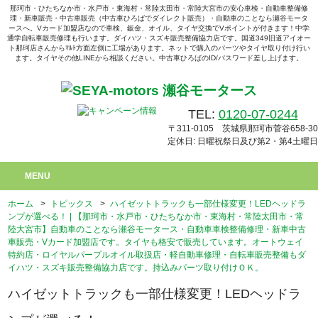
那珂市・ひたちなか市・水戸市・東海村・常陸太田市・常陸大宮市の安心車検・自動車整備修
理・新車販売・中古車販売（中古車ひろばでダイレクト販売）・自動車のことなら瀬谷モータ
ースへ。Vカード加盟店なので車検、鈑金、オイル、タイヤ交換でVポイントが付きます！中学
通学自転車販売修理も行います。ダイハツ・スズキ販売整備協力店です。国道349旧道アイオー
ト那珂店さんからﾏﾙﾄ方面左側に工場があります。ネットで購入のパーツやタイヤ取り付け行い
ます。タイヤその他LINEから相談ください。中古車ひろばのID/パスワード差し上げます。
TEL:
0120-07-0244
〒311-0105 茨城県那珂市菅谷658-30
定休日: 日曜祝祭日及び第2・第4土曜日
MENU
ホーム
>
トピックス
>
ハイゼットトラックも一部仕様変更！LEDヘッドラ
ンプが選べる！ | 【那珂市・水戸市・ひたちなか市・東海村・常陸太田市・常
陸大宮市】自動車のことなら瀬谷モータース・自動車車検整備修理・新車中古
車販売・Vカード加盟店です。タイヤも格安で販売しています。オートウェイ
特約店・ロイヤルパープルオイル取扱店・軽自動車修理・自転車販売整備もダ
イハツ・スズキ販売整備協力店です。持込みパーツ取り付けＯＫ。
ハイゼットトラックも一部仕様変更！LEDヘッドラ