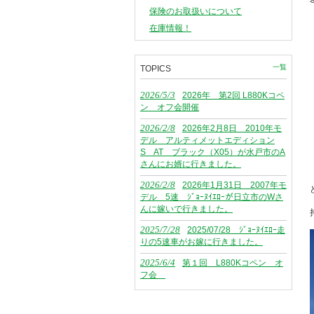
保険のお取扱いについて
在庫情報！
一覧
TOPICS
2026/5/3
2026年 第2回 L880Kコペ
ン オフ会開催
2026/2/8
2026年2月8日 2010年モ
デル アルティメットエディション
S AT ブラック（X05）が水戸市のA
さんにお婿に行きました。
2026/2/8
2026年1月31日 2007年モ
デル 5速 ｼﾞｮｰﾇｲｴﾛｰが日立市のWさ
んに嫁いで行きました。
2025/7/28
2025/07/28 ｼﾞｮｰﾇｲｴﾛｰ走
りの5速車がお嫁に行きました。
2025/6/4
第１回 L880Kコペン オ
フ会