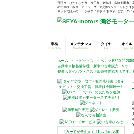
那珂市・ひたちなか市・水戸市・東海村・常陸太田市・
ので車検、鈑金、オイル、タイヤ交換でVポイントが付き
ネットで購入のパーツやタイヤ取り付け行います。タイヤそ
車検
メンテナンス
タイヤ
オイル
Inspection
Maintenance
Tire
Engine oil
ホーム
>
トピックス
>
ベンツ E350 2
自動車車検整備修理・新車中古車販売・Vカー
整備もダイハツ・スズキ販売整備協力店です。
Tカードが使えます！PayPayもOK