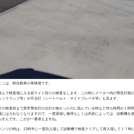
ここは、軽自動車の車検場です。
並んで検査場に入る前ライト回りの検査をします。この時にメーター内の警告灯類の
ェックランプ等）や不点灯（シートベルト・サイドブレーキ等）も見ます。
その検査前まで異常警告灯の点灯が無かったのに混んでいる時など待ち時間が１時
場には入れなくなりますので、一度退場し修理もしくは内容によっては、診断機を
おすんです。こがが一番堪えますね。
ベンツの時は、13時半に一度目入場して診断機で検査クリアして再入場して１７時