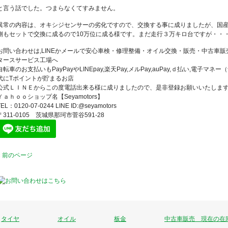
と言う話でした。つまらなくてすみません。
異常の内容は、オキシジセンサーの劣化ですので、交換する事に成りましたが、国
側もセットで交換に成るので10万位に成る様です。まだ走行３万キロ台ですが・・
お問い合わせは,LINEかメールで安心車検・修理整備・オイル交換・販売・中古車
タースサービス工場へ
自転車のお支払いもPayPayやLINEpay,楽天Pay,メルPay,auPay,ｄ払い,電子マ
代にTポイントが貯まるお店
公式ＬＩＮＥからこの度電話出来る様に成りましたので、是非登録お願いいたしま
Ｙａｈｏｏショップ名【Seyamotors】
TEL：0120-07-0244 LINE ID:@seyamotors
〒311-0105 茨城県那珂市菅谷591-28
« 前のページ
タイヤ
オイル
板金
中古車販売 現在の在