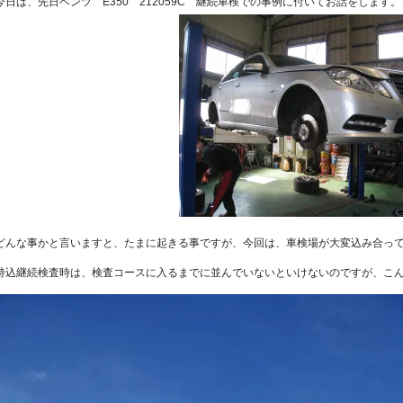
今日は、先日ベンツ E350 212059C 継続車検での事例に付いてお話をします。
どんな事かと言いますと、たまに起きる事ですが、今回は、車検場が大変込み合っ
持込継続検査時は、検査コースに入るまでに並んでいないといけないのですが、こ