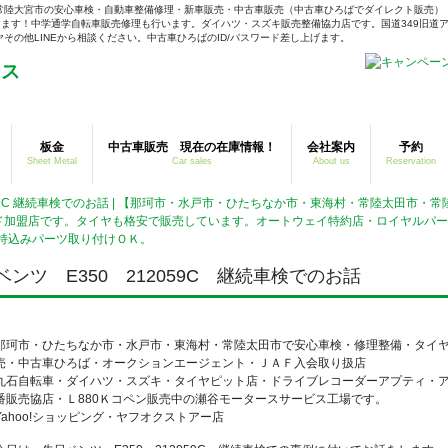
常陸大宮市の安心車検・自動車整備修理・新車販売・中古車販売（中古車ひろばでダイレクト販売）
ます！中学通学自転車販売修理も行います。ダイハツ・スズキ販売整備協力店です。国道349旧道ア
の他LINEから相談ください。中古車ひろばのID/パスワード差し上げます。
板金
中古車販売 現在の在庫情報！
会社案内
予約
Sheet Metal
Car sales
About us
Reservation
12059C 継続車検でのお話 | 【那珂市・水戸市・ひたちなか市・東海村・常陸太田
ド加盟店です。タイヤも格安で販売しています。オートウェイ特約店・ロイヤルパ
持込みパーツ取り付けＯＫ。
ベンツ E350 212059C 継続車検でのお話
那珂市・ひたちなか市・水戸市・東海村・常陸太田市で安心車検・修理整備・タイ
売・中古車ひろば・オークションエージェント・ＪＡＦ入会取り扱店
丸石自転車・ダイハツ・スズキ・タイヤピット店・ドライブレコーダーアプティ・ア
番販売協店・Ｌ880Ｋコペン販売中の瀬谷モータースサービス工場です。
Yahoo!ショッピング・ヤフオクストアー店