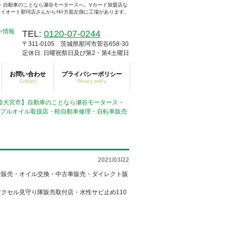
・自動車のことなら瀬谷モータースへ。Vカード加盟店な
イオート那珂店さんからﾏﾙﾄ方面左側に工場があります。
TEL:
0120-07-0244
〒311-0105 茨城県那珂市菅谷658-30
定休日: 日曜祝祭日及び第2・第4土曜日
お問い合わせ
プライバシーポリシー
Contact
Privacy policy
市・常陸大宮市】自動車のことなら瀬谷モータース・
ープルオイル取扱店・軽自動車修理・自転車販売
2021/03/22
ヤ販売・オイル交換・中古車販売・ダイレクト販
クセル見守り隊販売取付店・水性サビ止め110