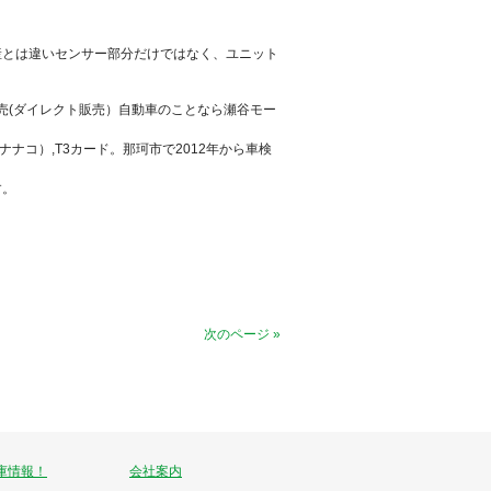
産とは違いセンサー部分だけではなく、ユニット
・
販売(ダイレクト販売）自動車のことなら瀬谷モー
ネー（ナナコ）,T3カード。那珂市で2012年から車検
す。
次のページ »
庫情報！
会社案内