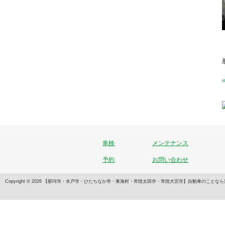
車検
メンテナンス
予約
お問い合わせ
Copyright © 2026 【那珂市・水戸市・ひたちなか市・東海村・常陸太田市・常陸大宮市】自動