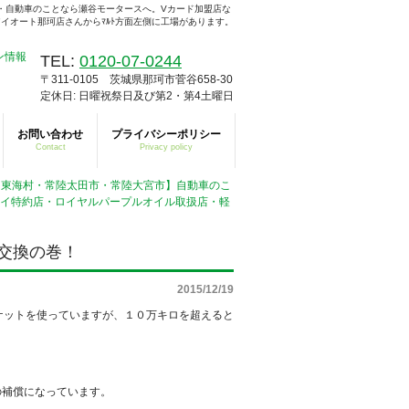
・自動車のことなら瀬谷モータースへ。Vカード加盟店な
イオート那珂店さんからﾏﾙﾄ方面左側に工場があります。
TEL:
0120-07-0244
〒311-0105 茨城県那珂市菅谷658-30
定休日: 日曜祝祭日及び第2・第4土曜日
お問い合わせ
プライバシーポリシー
Contact
Privacy policy
・東海村・常陸太田市・常陸大宮市】自動車のこ
ェイ特約店・ロイヤルパープルオイル取扱店・軽
交換の巻！
2015/12/19
ケットを使っていますが、１０万キロを超えると
の補償になっています。