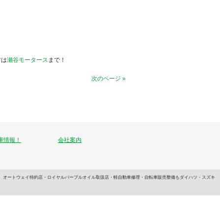
方は
瀬谷モータース
まで！
次のページ »
庫情報！
会社案内
います。オートウェイ特約店・ロイヤルパープルオイル取扱店・軽自動車修理・自転車販売整備もダイハツ・スズキ