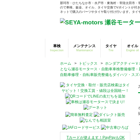
那珂市・ひたちなか市・水戸市・東海村・常陸太田市・
ので車検、鈑金、オイル、タイヤ交換でVポイントが付き
ネットで購入のパーツやタイヤ取り付け行います。タイヤそ
車検
メンテナンス
タイヤ
オイル
Inspection
Maintenance
Tire
Engine oil
ホーム
>
トピックス
>
ホンダアクティーＶ
となら瀬谷モータース・自動車車検整備修理・
自動車修理・自転車販売整備もダイハツ・スズ
Tカードが使えます！PayPayもOK