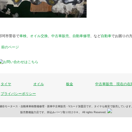
那珂市菅谷で
車検
、
オイル交換
、
中古車販売
、
自動車修理
、など
自動車
でお困りの
« 前のページ
タイヤ
オイル
板金
中古車販売 現在の在
プライバシーポリシー
車のことなら瀬谷モータース・自動車車検整備修理・新車中古車販売・Vカード加盟店です。タイヤも格安で販売して
販売整備協力店です。持込みパーツ取り付けＯＫ。 All rights Reserved.