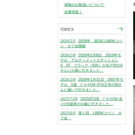
保険のお取扱いについて
在庫情報！
一覧
TOPICS
2026/5/3
2026年 第2回 L880Kコペ
ン オフ会開催
2026/2/8
2026年2月8日 2010年モ
デル アルティメットエディション
S AT ブラック（X05）が水戸市のA
さんにお婿に行きました。
2026/2/8
2026年1月31日 2007年モ
デル 5速 ｼﾞｮｰﾇｲｴﾛｰが日立市のWさ
んに嫁いで行きました。
2025/7/28
2025/07/28 ｼﾞｮｰﾇｲｴﾛｰ走
りの5速車がお嫁に行きました。
2025/6/4
第１回 L880Kコペン オ
フ会