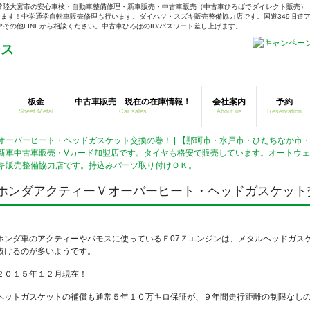
常陸大宮市の安心車検・自動車整備修理・新車販売・中古車販売（中古車ひろばでダイレクト販売）
ます！中学通学自転車販売修理も行います。ダイハツ・スズキ販売整備協力店です。国道349旧道ア
の他LINEから相談ください。中古車ひろばのID/パスワード差し上げます。
板金
中古車販売 現在の在庫情報！
会社案内
予約
Sheet Metal
Car sales
About us
Reservation
オーバーヒート・ヘッドガスケット交換の巻！ | 【那珂市・水戸市・ひたちなか市
新車中古車販売・Vカード加盟店です。タイヤも格安で販売しています。オートウ
キ販売整備協力店です。持込みパーツ取り付けＯＫ。
ホンダアクティーＶオーバーヒート・ヘッドガスケット
ホンダ車のアクティーやバモスに使っているＥ07Ｚエンジンは、メタルヘッドガス
抜けるのが多いようです。
２０１５年１２月現在！
ヘットガスケットの補償も通常５年１０万キロ保証が、９年間走行距離の制限なし