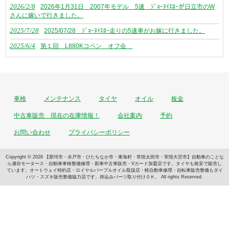
2026/2/8
2026年1月31日 2007年モデル 5速 ｼﾞｮｰﾇｲｴﾛｰが日立市のW
さんに嫁いで行きました。
2025/7/28
2025/07/28 ｼﾞｮｰﾇｲｴﾛｰ走りの5速車がお嫁に行きました。
2025/6/4
第１回 L880Kコペン オフ会
車検
メンテナンス
タイヤ
オイル
板金
中古車販売 現在の在庫情報！
会社案内
予約
お問い合わせ
プライバシーポリシー
Copyright © 2026 【那珂市・水戸市・ひたちなか市・東海村・常陸太田市・常陸大宮市】自動車のことな
ら瀬谷モータース・自動車車検整備修理・新車中古車販売・Vカード加盟店です。タイヤも格安で販売し
ています。オートウェイ特約店・ロイヤルパープルオイル取扱店・軽自動車修理・自転車販売整備もダイ
ハツ・スズキ販売整備協力店です。持込みパーツ取り付けＯＫ。 All rights Reserved.