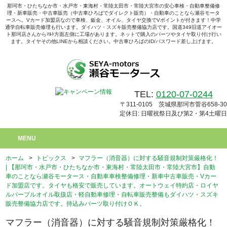
那珂市・ひたちなか市・水戸市・東海村・常陸太田市・常陸大宮市の安心車検・自動車整備修
理・新車販売・中古車販売（中古車ひろばでダイレクト販売）・自動車のことなら瀬谷モータ
ースへ。Vカード加盟店なので車検、鈑金、オイル、タイヤ交換でVポイントが付きます！中学
通学自転車販売修理も行います。ダイハツ・スズキ販売整備協力店です。国道349旧道アイオー
ト那珂店さんからﾏﾙﾄ方面左側に工場があります。ネットで購入のパーツやタイヤ取り付け行い
ます。タイヤその他LINEから相談ください。中古車ひろばのID/パスワード差し上げます。
TEL:
0120-07-0244
〒311-0105 茨城県那珂市菅谷658-30
定休日: 日曜祝祭日及び第2・第4土曜日
MENU
ホーム
>
トピックス
>
マフラー（消音器）に対する騒音規制対策厳格化！
| 【那珂市・水戸市・ひたちなか市・東海村・常陸太田市・常陸大宮市】自動
車のことなら瀬谷モータース・自動車車検整備修理・新車中古車販売・Vカー
ド加盟店です。タイヤも格安で販売しています。オートウェイ特約店・ロイヤ
ルパープルオイル取扱店・軽自動車修理・自転車販売整備もダイハツ・スズキ
販売整備協力店です。持込みパーツ取り付けＯＫ。
マフラー（消音器）に対する騒音規制対策厳格化！