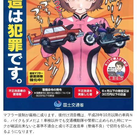
マフラー規制が厳格に成ります。後付け消音機は、平成28年10月以降の車両Ｎ
Ｇ、バイクもダメだよ！車検以外でも交通機動隊や警察に止められた時にマー
クが確認出来ないと基準不適合と成り不正改造車（整備不良）で切符を切られ
るようになります。