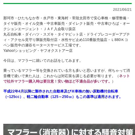
2021/06/21
那珂市・ひたちなか市・水戸市・東海村・常陸太田市で安心車検・修理整備・
タイヤ販売・オイル交換・中古車販売・ダイレクト販売・中古車ひろば・オー
クションエージェント・ＪＡＦ入会取り扱店
丸石自転車・ダイハツ・スズキ・タイヤピット店・ドライブレコーダーアプテ
ィ・アクセル見守り隊販売取付店・水性サビ止め110番販売協店・Ｌ880Ｋコ
ペン販売中の瀬谷モータースサービス工場です。
Yahoo!ショッピング・ヤフオクストアー店
今日は、マフラーに就いてのお話をしてみます。
乗っているマフラー等を交換されている方も多いと思いますが、何ちゃって消
音機で凌いで来た人は、これからは対応策を講じる必要が有ります。（
ネット
で社外マフラー購入時は要注意！安い物ほど不適合品が多いです。
）
平成22年4月以降に製作された自動車及び※車検の無い原動機付自転車
（~125cc）、軽二輪自動車（125～250㏄）もこの基準は適用されます。