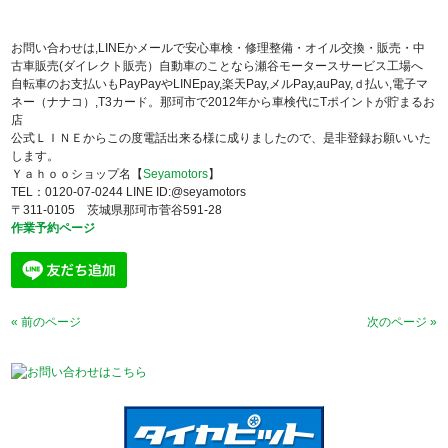
お問い合わせは,LINEかメールで安心車検・修理整備・オイル交換・販売・中
古車販売(ダイレクト販売）自動車のことなら瀬谷モータースサービス工場へ
自転車のお支払いもPayPayやLINEpay,楽天Pay,メルPay,auPay,ｄ払い,電子マ
ネー（ナナコ）,T3カード。那珂市で2012年から車検代にTポイントが貯まるお
店
公式ＬＩＮＥからこの度電話出来る様に成りましたので、是非登録お願いいた
します。
Ｙａｈｏｏショップ名【
Seyamotors
】
TEL：0120-07-0244 LINE ID:@seyamotors
〒311-0105 茨城県那珂市菅谷591-28
作業予約ページ
« 前のページ
次のページ »