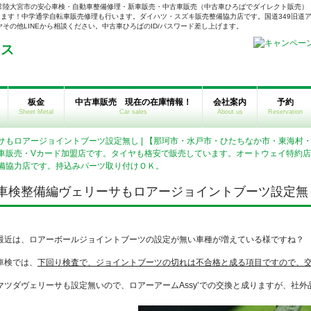
常陸大宮市の安心車検・自動車整備修理・新車販売・中古車販売（中古車ひろばでダイレクト販売）
ます！中学通学自転車販売修理も行います。ダイハツ・スズキ販売整備協力店です。国道349旧道ア
の他LINEから相談ください。中古車ひろばのID/パスワード差し上げます。
板金
中古車販売 現在の在庫情報！
会社案内
予約
Sheet Metal
Car sales
About us
Reservation
サもロアージョイントブーツ設定無し | 【那珂市・水戸市・ひたちなか市・東海村
車販売・Vカード加盟店です。タイヤも格安で販売しています。オートウェイ特約
備協力店です。持込みパーツ取り付けＯＫ。
車検整備編ヴェリーサもロアージョイントブーツ設定無
最近は、ロアーボールジョイントブーツの設定が無い車種が増えている様ですね？
車検では、
下回り検査で、ジョイントブーツの切れは不合格と成る項目ですので、
マツダヴェリーサも設定無いので、ロアーアームAssy’での交換と成りますが、社