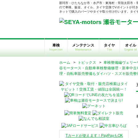
那珂市・ひたちなか市・水戸市・東海村・常陸太田市・
ので車検、鈑金、オイル、タイヤ交換でVポイントが付き
ネットで購入のパーツやタイヤ取り付け行います。タイヤそ
車検
メンテナンス
タイヤ
オイル
Inspection
Maintenance
Tire
Engine oil
ホーム
>
トピックス
>
車検整備編ヴェリー
谷モータース・自動車車検整備修理・新車中古
理・自転車販売整備もダイハツ・スズキ販売整
Tカードが使えます！PayPayもOK