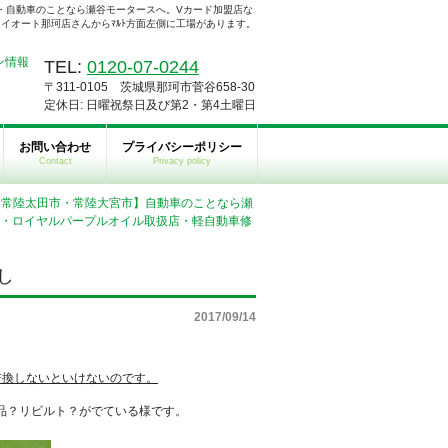
・自動車のことなら瀬谷モータースへ。Vカード加盟店な
イオート那珂店さんからﾏﾙﾄ方面左側に工場があります。
TEL:
0120-07-0244
〒311-0105 茨城県那珂市菅谷658-30
定休日: 日曜祝祭日及び第2・第4土曜日
お問い合わせ
プライバシーポリシー
Contact
Privacy policy
・常陸太田市・常陸大宮市】自動車のことなら瀬
店・ロイヤルパープルオイル取扱店・軽自動車修
し
2017/09/14
交換しないといけないのです。
外品？リビルト？がでている様です。