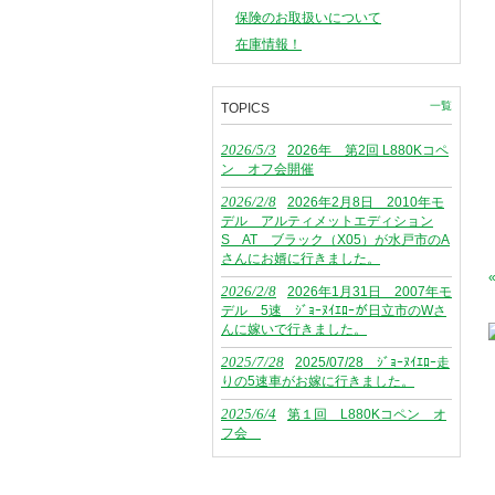
保険のお取扱いについて
在庫情報！
一覧
TOPICS
2026/5/3
2026年 第2回 L880Kコペ
ン オフ会開催
2026/2/8
2026年2月8日 2010年モ
デル アルティメットエディション
S AT ブラック（X05）が水戸市のA
さんにお婿に行きました。
2026/2/8
2026年1月31日 2007年モ
デル 5速 ｼﾞｮｰﾇｲｴﾛｰが日立市のWさ
んに嫁いで行きました。
2025/7/28
2025/07/28 ｼﾞｮｰﾇｲｴﾛｰ走
りの5速車がお嫁に行きました。
2025/6/4
第１回 L880Kコペン オ
フ会