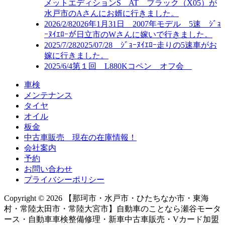
メットエディションS AT ブラック（X05）が
水戸市のAさんにお婿に行きました。
2026/2/8
2026年1月31日 2007年モデル 5速 ｼﾞｮ
ｰﾇｲｴﾛｰが日立市のWさんに嫁いで行きました。
2025/7/28
2025/07/28 ｼﾞｮｰﾇｲｴﾛｰ走りの5速車がお
嫁に行きました。
2025/6/4
第１回 L880Kコペン オフ会
車検
メンテナンス
タイヤ
オイル
板金
中古車販売 現在の在庫情報！
会社案内
予約
お問い合わせ
プライバシーポリシー
Copyright © 2026 【那珂市・水戸市・ひたちなか市・東海
村・常陸太田市・常陸大宮市】自動車のことなら瀬谷モータ
ース・自動車車検整備修理・新車中古車販売・Vカード加盟