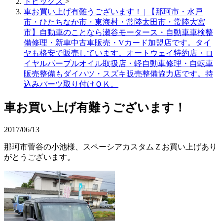
トピックス
>
車お買い上げ有難うございます！ | 【那珂市・水戸
市・ひたちなか市・東海村・常陸太田市・常陸大宮
市】自動車のことなら瀬谷モータース・自動車車検整
備修理・新車中古車販売・Vカード加盟店です。タイ
ヤも格安で販売しています。オートウェイ特約店・ロ
イヤルパープルオイル取扱店・軽自動車修理・自転車
販売整備もダイハツ・スズキ販売整備協力店です。持
込みパーツ取り付けＯＫ。
車お買い上げ有難うございます！
2017/06/13
那珂市菅谷の小池様、スペーシアカスタムＺお買い上げあり
がとうございます。