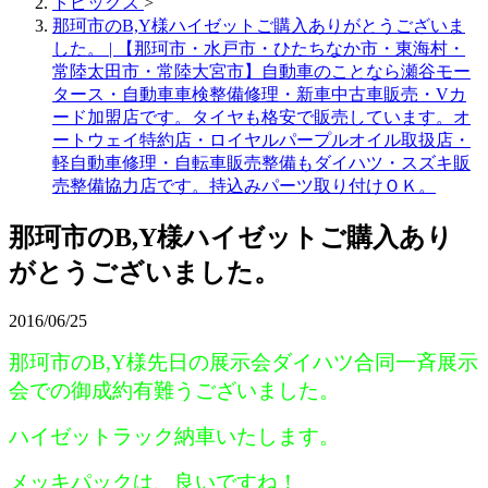
トピックス
>
那珂市のB,Y様ハイゼットご購入ありがとうございま
した。 | 【那珂市・水戸市・ひたちなか市・東海村・
常陸太田市・常陸大宮市】自動車のことなら瀬谷モー
タース・自動車車検整備修理・新車中古車販売・Vカ
ード加盟店です。タイヤも格安で販売しています。オ
ートウェイ特約店・ロイヤルパープルオイル取扱店・
軽自動車修理・自転車販売整備もダイハツ・スズキ販
売整備協力店です。持込みパーツ取り付けＯＫ。
那珂市のB,Y様ハイゼットご購入あり
がとうございました。
2016/06/25
那珂市のB,Y様先日の展示会ダイハツ合同一斉展示
会での御成約有難うございました。
ハ
イゼットラック納車いたします。
メッキパックは、良いですね！