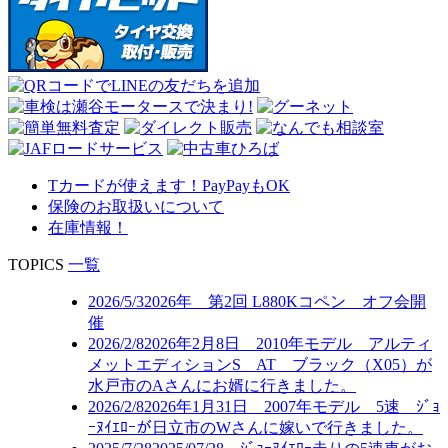
Tカードが使えます！PayPayもOK
保険のお取扱いについて
在庫情報！
TOPICS
一覧
2026/5/3
2026年 第2回 L880Kコペン オフ会開
催
2026/2/8
2026年2月8日 2010年モデル アルティ
メットエディションS AT ブラック（X05）が
水戸市のAさんにお婿に行きました。
2026/2/8
2026年1月31日 2007年モデル 5速 ｼﾞｮ
ｰﾇｲｴﾛｰが日立市のWさんに嫁いで行きました。