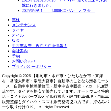
2025/7/28
2025/07/28 ｼﾞｮｰﾇｲｴﾛｰ走りの5速車がお
嫁に行きました。
2025/6/4
第１回 L880Kコペン オフ会
車検
メンテナンス
タイヤ
オイル
板金
中古車販売 現在の在庫情報！
会社案内
予約
お問い合わせ
プライバシーポリシー
Copyright © 2026 【那珂市・水戸市・ひたちなか市・東海
村・常陸太田市・常陸大宮市】自動車のことなら瀬谷モータ
ース・自動車車検整備修理・新車中古車販売・Vカード加盟
店です。タイヤも格安で販売しています。オートウェイ特約
店・ロイヤルパープルオイル取扱店・軽自動車修理・自転車
販売整備もダイハツ・スズキ販売整備協力店です。持込みパ
ーツ取り付けＯＫ。 All rights Reserved.