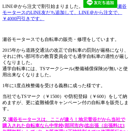
LINE＠から注文で割引始まりました。
瀬谷
モータースのLINE友だち追加して、LINE＠から注文で、
￥4000円引きです。
瀬谷モータースでも自転車の販売・修理をしています。
2015年から道路交通法の改正で自転車の罰則が厳格になり、
それに伴い那珂市の教育委員会でも通学自転車の適性が厳し
くなりました。
通学自転車には、TSマークシール(整備補償保険)が無いと使
用出来なくなりました。
1年に1度点検整備を受ける義務に成った様です。
当社でもTSマーク（￥1500）や防犯登録（￥600）をして納
めますが、更に盗難補償キャンペーン付の自転車を販売しま
す。
又
,瀬谷モータースは、ここが違う！地元菅谷だから当社で
購入された自転車なら中学校(那珂市内)迄出張（出張料は3