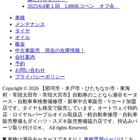
2025/6/4
第１回 L880Kコペン オフ会
車検
メンテナンス
タイヤ
オイル
板金
中古車販売 現在の在庫情報！
会社案内
予約
お問い合わせ
プライバシーポリシー
Copyright © 2026 【那珂市・水戸市・ひたちなか市・東海
村・常陸太田市・常陸大宮市】自動車のことなら瀬谷モータ
ース・自動車車検整備修理・新車中古車販売・Vカード加盟
店です。タイヤも格安で販売しています。オートウェイ特約
店・ロイヤルパープルオイル取扱店・軽自動車修理・自転車
販売整備もダイハツ・スズキ販売整備協力店です。持込みパ
ーツ取り付けＯＫ。 All rights Reserved.
車検は瀬谷モータースできまり！
車検専用ページはこち