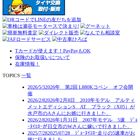
Tカードが使えます！PayPayもOK
保険のお取扱いについて
在庫情報！
TOPICS
一覧
2026/5/3
2026年 第2回 L880Kコペン オフ会開
催
2026/2/8
2026年2月8日 2010年モデル アルティ
メットエディションS AT ブラック（X05）が
水戸市のAさんにお婿に行きました。
2026/2/8
2026年1月31日 2007年モデル 5速 ｼﾞｮ
ｰﾇｲｴﾛｰが日立市のWさんに嫁いで行きました。
2025/7/28
2025/07/28 ｼﾞｮｰﾇｲｴﾛｰ走りの5速車がお
嫁に行きました。