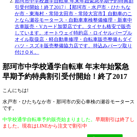
那珂市中学校通学自転車 年末年始緊急早期予約特典割
引受付開始！終了2017 | 【那珂市・水戸市・ひたちな
か市・東海村・常陸太田市・常陸大宮市】自動車のこ
となら瀬谷モータース・自動車車検整備修理・新車中
古車販売・Vカード加盟店です。タイヤも格安で販売
しています。オートウェイ特約店・ロイヤルパープル
オイル取扱店・軽自動車修理・自転車販売整備もダイ
ハツ・スズキ販売整備協力店です。持込みパーツ取り
付けＯＫ。
那珂市中学校通学自転車 年末年始緊急
早期予約特典割引受付開始！終了2017
こんにちは!
水戸市・ひたちなか市・那珂市の安心車検の瀬谷モータース
です。
中学校通学自転車予約販売始まりました。
早期割引は
終了し
ました。現在はLINEから注文で割引中