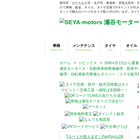
那珂市・ひたちなか市・水戸市・東海村・常陸太田市・
ので車検、鈑金、オイル、タイヤ交換でVポイントが付き
ネットで購入のパーツやタイヤ取り付け行います。タイヤそ
車検
メンテナンス
タイヤ
オイル
Inspection
Maintenance
Tire
Engine oil
ホーム
>
トピックス
>
28年4月1日から
瀬谷モータース・自動車車検整備修理・新車中
修理・自転車販売整備もダイハツ・スズキ販売
Tカードが使えます！PayPayもOK