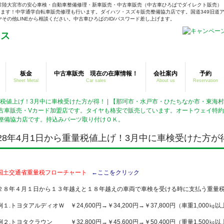
常陸大宮市の安心車検・自動車整備修理・新車販売・中古車販売（中古車ひろばでダイレクト販売）
ます！中学通学自転車販売修理も行います。ダイハツ・スズキ販売整備協力店です。国道349旧道ア
の他LINEから相談ください。中古車ひろばのID/パスワード差し上げます。
板金
中古車販売 現在の在庫情報！
会社案内
予約
Sheet Metal
Car sales
About us
Reservation
重量税値上げ！3月中に車検受けた方が得！ | 【那珂市・水戸市・ひたちなか市・東
古車販売・Vカード加盟店です。タイヤも格安で販売しています。オートウェイ特
整備協力店です。持込みパーツ取り付けＯＫ。
28年4月1日から重量税値上げ！3月中に車検受けた方が
国土交通省重量税フローチャート
←ここをクリック
２８年４月１日から１３年越えと１８年越えの車両で車検を受ける時に支払う重量
例１.トヨタアルディオＷ ￥24,600円→￥34,200円→￥37,800円（車重1,000㎏以
例２.トヨタクラウン ￥32,800円→￥45,600円→￥50,400円（重量1,500㎏以上