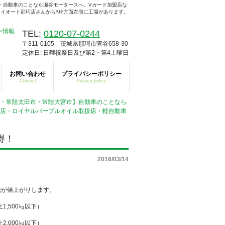
・自動車のことなら瀬谷モータースへ。Vカード加盟店な
イオート那珂店さんからﾏﾙﾄ方面左側に工場があります。
TEL:
0120-07-0244
〒311-0105 茨城県那珂市菅谷658-30
定休日: 日曜祝祭日及び第2・第4土曜日
お問い合わせ
プライバシーポリシー
Contact
Privacy policy
海村・常陸太田市・常陸大宮市】自動車のことなら
約店・ロイヤルパープルオイル取扱店・軽自動車
得！
2016/03/14
税が値上がりします。
上1,500㎏以下）
2,000㎏以下）