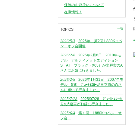
保険のお取扱いについて
在庫情報！
一覧
TOPICS
2026/5/3
2026年 第2回 L880Kコペ
ン オフ会開催
2026/2/8
2026年2月8日 2010年モ
デル アルティメットエディション
S AT ブラック（X05）が水戸市のA
さんにお婿に行きました。
2026/2/8
2026年1月31日 2007年モ
デル 5速 ｼﾞｮｰﾇｲｴﾛｰが日立市のWさ
んに嫁いで行きました。
2025/7/28
2025/07/28 ｼﾞｮｰﾇｲｴﾛｰ走
りの5速車がお嫁に行きました。
2025/6/4
第１回 L880Kコペン オ
フ会