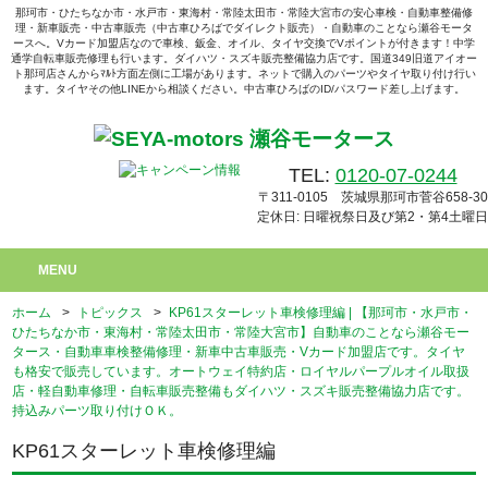
那珂市・ひたちなか市・水戸市・東海村・常陸太田市・常陸大宮市の安心車検・自動車整備修
理・新車販売・中古車販売（中古車ひろばでダイレクト販売）・自動車のことなら瀬谷モータ
ースへ。Vカード加盟店なので車検、鈑金、オイル、タイヤ交換でVポイントが付きます！中学
通学自転車販売修理も行います。ダイハツ・スズキ販売整備協力店です。国道349旧道アイオー
ト那珂店さんからﾏﾙﾄ方面左側に工場があります。ネットで購入のパーツやタイヤ取り付け行い
ます。タイヤその他LINEから相談ください。中古車ひろばのID/パスワード差し上げます。
TEL:
0120-07-0244
〒311-0105 茨城県那珂市菅谷658-30
定休日: 日曜祝祭日及び第2・第4土曜日
MENU
ホーム
>
トピックス
>
KP61スターレット車検修理編 | 【那珂市・水戸市・
ひたちなか市・東海村・常陸太田市・常陸大宮市】自動車のことなら瀬谷モー
タース・自動車車検整備修理・新車中古車販売・Vカード加盟店です。タイヤ
も格安で販売しています。オートウェイ特約店・ロイヤルパープルオイル取扱
店・軽自動車修理・自転車販売整備もダイハツ・スズキ販売整備協力店です。
持込みパーツ取り付けＯＫ。
KP61スターレット車検修理編