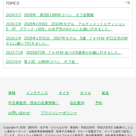
一覧
TOPICS
2026/5/3
2026年 第2回 L880Kコペン オフ会開催
2026/2/8
2026年2月8日 2010年モデル アルティメットエディション
S AT ブラック（X05）が水戸市のAさんにお婿に行きました。
2026/2/8
2026年1月31日 2007年モデル 5速 ｼﾞｮｰﾇｲｴﾛｰが日立市のW
さんに嫁いで行きました。
2025/7/28
2025/07/28 ｼﾞｮｰﾇｲｴﾛｰ走りの5速車がお嫁に行きました。
2025/6/4
第１回 L880Kコペン オフ会
車検
メンテナンス
タイヤ
オイル
板金
中古車販売 現在の在庫情報！
会社案内
予約
お問い合わせ
プライバシーポリシー
Copyright © 2026 【那珂市・水戸市・ひたちなか市・東海村・常陸太田市・常陸大宮市】自動車のことな
ら瀬谷モータース・自動車車検整備修理・新車中古車販売・Vカード加盟店です。タイヤも格安で販売し
ています。オートウェイ特約店・ロイヤルパープルオイル取扱店・軽自動車修理・自転車販売整備もダイ