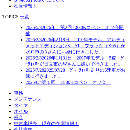
在庫情報！
TOPICS
一覧
2026/5/3
2026年 第2回 L880Kコペン オフ会開
催
2026/2/8
2026年2月8日 2010年モデル アルティ
メットエディションS AT ブラック（X05）が
水戸市のAさんにお婿に行きました。
2026/2/8
2026年1月31日 2007年モデル 5速 ｼﾞｮ
ｰﾇｲｴﾛｰが日立市のWさんに嫁いで行きました。
2025/7/28
2025/07/28 ｼﾞｮｰﾇｲｴﾛｰ走りの5速車がお
嫁に行きました。
2025/6/4
第１回 L880Kコペン オフ会
車検
メンテナンス
タイヤ
オイル
板金
中古車販売 現在の在庫情報！
会社案内