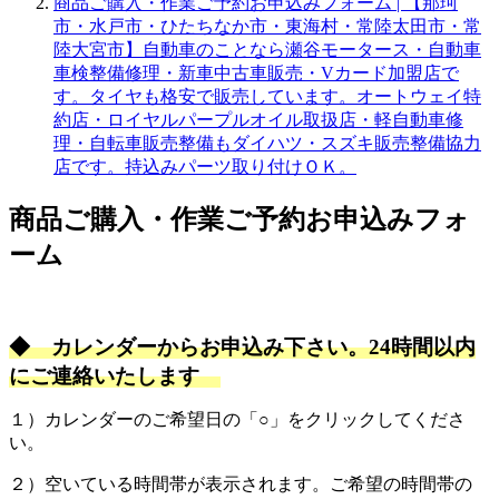
商品ご購入・作業ご予約お申込みフォーム | 【那珂
市・水戸市・ひたちなか市・東海村・常陸太田市・常
陸大宮市】自動車のことなら瀬谷モータース・自動車
車検整備修理・新車中古車販売・Vカード加盟店で
す。タイヤも格安で販売しています。オートウェイ特
約店・ロイヤルパープルオイル取扱店・軽自動車修
理・自転車販売整備もダイハツ・スズキ販売整備協力
店です。持込みパーツ取り付けＯＫ。
商品ご購入・作業ご予約お申込みフォ
ーム
◆ カレンダーからお申込み下さい。24時間以内
にご連絡いたします
１）カレンダーのご希望日の「○」をクリックしてくださ
い。
２）空いている時間帯が表示されます。ご希望の時間帯の