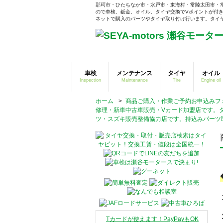
那珂市・ひたちなか市・水戸市・東海村・常陸太田市・
ので車検、鈑金、オイル、タイヤ交換でVポイントが付き
ネットで購入のパーツやタイヤ取り付け行います。タイヤそ
車検
メンテナンス
タイヤ
オイル
Inspection
Maintenance
Tire
Engine oil
ホーム
>
商品ご購入・作業ご予約お申込みフ
修理・新車中古車販売・Vカード加盟店です。
ツ・スズキ販売整備協力店です。持込みパーツ
Tカードが使えます！PayPayもOK