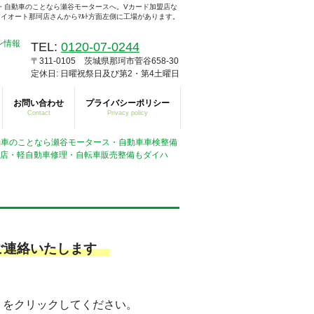
・自動車のことなら瀬谷モータースへ。Vカード加盟店な
イオート那珂店さんからﾏﾙﾄ方面左側に工場があります。
TEL:
0120-07-0244
〒311-0105 茨城県那珂市菅谷658-30
定休日: 日曜祝祭日及び第2・第4土曜日
お問い合わせ
プライバシーポリシー
Contact
Privacy policy
動車のことなら瀬谷モータース・自動車車検整備
扱店・軽自動車修理・自転車販売整備もダイハ
にご連絡いたします
」をクリックしてください。