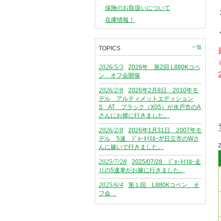
保険のお取扱いについて
在庫情報！
一覧
TOPICS
2026/5/3
2026年 第2回 L880Kコペ
ン オフ会開催
2026/2/8
2026年2月8日 2010年モ
デル アルティメットエディション
S AT ブラック（X05）が水戸市のA
さんにお婿に行きました。
2026/2/8
2026年1月31日 2007年モ
デル 5速 ｼﾞｮｰﾇｲｴﾛｰが日立市のWさ
んに嫁いで行きました。
2025/7/28
2025/07/28 ｼﾞｮｰﾇｲｴﾛｰ走
りの5速車がお嫁に行きました。
2025/6/4
第１回 L880Kコペン オ
フ会