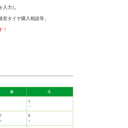
を入力し
格安タイヤ購入相談等」
す！
。
金
土
1
－
7
8
○
○