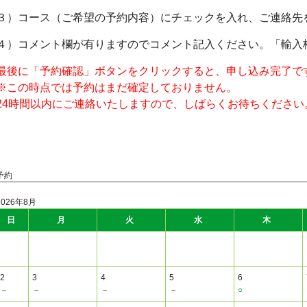
３）コース（ご希望の予約内容）にチェックを入れ、ご連絡先
４）コメント欄が有りますのでコメント記入ください。「輸入
最後に「予約確認」ボタンをクリックすると、申し込み完了で
※この時点では予約はまだ確定しておりません。
24時間以内にご連絡いたしますので、しばらくお待ちください
予約
2026年8月
日
月
火
水
木
2
3
4
5
6
－
－
－
－
○