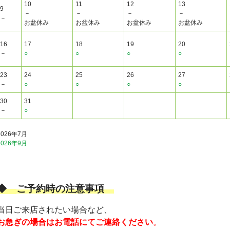
10
11
12
13
9
－
－
－
－
－
お盆休み
お盆休み
お盆休み
お盆休み
16
17
18
19
20
－
○
○
○
○
23
24
25
26
27
－
○
○
○
○
30
31
－
○
2026年7月
2026年9月
◆
ご予約時の注意事項
当日ご来店されたい場合など、
お急ぎの場合はお電話にてご連絡ください
。