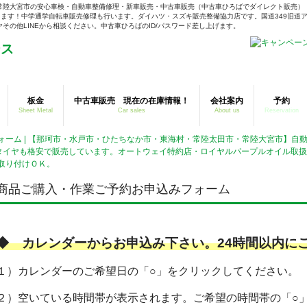
常陸大宮市の安心車検・自動車整備修理・新車販売・中古車販売（中古車ひろばでダイレクト販売）
ます！中学通学自転車販売修理も行います。ダイハツ・スズキ販売整備協力店です。国道349旧道ア
の他LINEから相談ください。中古車ひろばのID/パスワード差し上げます。
板金
中古車販売 現在の在庫情報！
会社案内
予約
Sheet Metal
Car sales
About us
Reservation
ォーム | 【那珂市・水戸市・ひたちなか市・東海村・常陸太田市・常陸大宮市】自
タイヤも格安で販売しています。オートウェイ特約店・ロイヤルパープルオイル取
取り付けＯＫ。
商品ご購入・作業ご予約お申込みフォーム
◆ カレンダーからお申込み下さい。24時間以内
１）カレンダーのご希望日の「○」をクリックしてください。
２）空いている時間帯が表示されます。ご希望の時間帯の「○