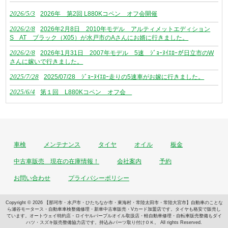
2026/5/3
2026年 第2回 L880Kコペン オフ会開催
2026/2/8
2026年2月8日 2010年モデル アルティメットエディション
S AT ブラック（X05）が水戸市のAさんにお婿に行きました。
2026/2/8
2026年1月31日 2007年モデル 5速 ｼﾞｮｰﾇｲｴﾛｰが日立市のW
さんに嫁いで行きました。
2025/7/28
2025/07/28 ｼﾞｮｰﾇｲｴﾛｰ走りの5速車がお嫁に行きました。
2025/6/4
第１回 L880Kコペン オフ会
車検
メンテナンス
タイヤ
オイル
板金
中古車販売 現在の在庫情報！
会社案内
予約
お問い合わせ
プライバシーポリシー
Copyright © 2026 【那珂市・水戸市・ひたちなか市・東海村・常陸太田市・常陸大宮市】自動車のことな
ら瀬谷モータース・自動車車検整備修理・新車中古車販売・Vカード加盟店です。タイヤも格安で販売し
ています。オートウェイ特約店・ロイヤルパープルオイル取扱店・軽自動車修理・自転車販売整備もダイ
ハツ・スズキ販売整備協力店です。持込みパーツ取り付けＯＫ。 All rights Reserved.