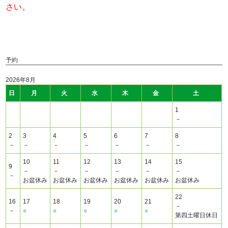
さい。
予約
2026年8月
日
月
火
水
木
金
土
1
－
2
3
4
5
6
7
8
－
－
－
－
－
－
－
10
11
12
13
14
15
9
－
－
－
－
－
－
－
お盆休み
お盆休み
お盆休み
お盆休み
お盆休み
お盆休み
22
16
17
18
19
20
21
－
－
○
○
○
○
○
第四土曜日休日