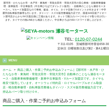
那珂市・ひたちなか市・水戸市・東海村・常陸太田市・常陸大宮市の安心車検・自動車整備修
理・新車販売・中古車販売（中古車ひろばでダイレクト販売）・自動車のことなら瀬谷モータ
ースへ。Vカード加盟店なので車検、鈑金、オイル、タイヤ交換でVポイントが付きます！中学
通学自転車販売修理も行います。ダイハツ・スズキ販売整備協力店です。国道349旧道アイオー
ト那珂店さんからﾏﾙﾄ方面左側に工場があります。ネットで購入のパーツやタイヤ取り付け行い
ます。タイヤその他LINEから相談ください。中古車ひろばのID/パスワード差し上げます。
TEL:
0120-07-0244
〒311-0105 茨城県那珂市菅谷658-30
定休日: 日曜祝祭日及び第2・第4土曜日
MENU
ホーム
>
商品ご購入・作業ご予約お申込みフォーム | 【那珂市・水戸市・ひ
たちなか市・東海村・常陸太田市・常陸大宮市】自動車のことなら瀬谷モータ
ース・自動車車検整備修理・新車中古車販売・Vカード加盟店です。タイヤも
格安で販売しています。オートウェイ特約店・ロイヤルパープルオイル取扱
店・軽自動車修理・自転車販売整備もダイハツ・スズキ販売整備協力店です。
持込みパーツ取り付けＯＫ。
商品ご購入・作業ご予約お申込みフォーム