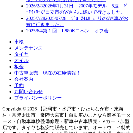
2026/2/8
2026年1月31日 2007年モデル 5速 ｼﾞｮ
ｰﾇｲｴﾛｰが日立市のWさんに嫁いで行きました。
2025/7/28
2025/07/28 ｼﾞｮｰﾇｲｴﾛｰ走りの5速車がお
嫁に行きました。
2025/6/4
第１回 L880Kコペン オフ会
車検
メンテナンス
タイヤ
オイル
板金
中古車販売 現在の在庫情報！
会社案内
予約
お問い合わせ
プライバシーポリシー
Copyright © 2026 【那珂市・水戸市・ひたちなか市・東海
村・常陸太田市・常陸大宮市】自動車のことなら瀬谷モータ
ース・自動車車検整備修理・新車中古車販売・Vカード加盟
店です。タイヤも格安で販売しています。オートウェイ特約