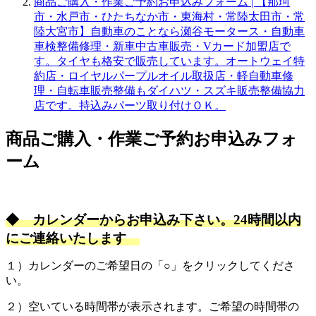
商品ご購入・作業ご予約お申込みフォーム | 【那珂
市・水戸市・ひたちなか市・東海村・常陸太田市・常
陸大宮市】自動車のことなら瀬谷モータース・自動車
車検整備修理・新車中古車販売・Vカード加盟店で
す。タイヤも格安で販売しています。オートウェイ特
約店・ロイヤルパープルオイル取扱店・軽自動車修
理・自転車販売整備もダイハツ・スズキ販売整備協力
店です。持込みパーツ取り付けＯＫ。
商品ご購入・作業ご予約お申込みフォ
ーム
◆ カレンダーからお申込み下さい。24時間以内
にご連絡いたします
１）カレンダーのご希望日の「○」をクリックしてくださ
い。
２）空いている時間帯が表示されます。ご希望の時間帯の