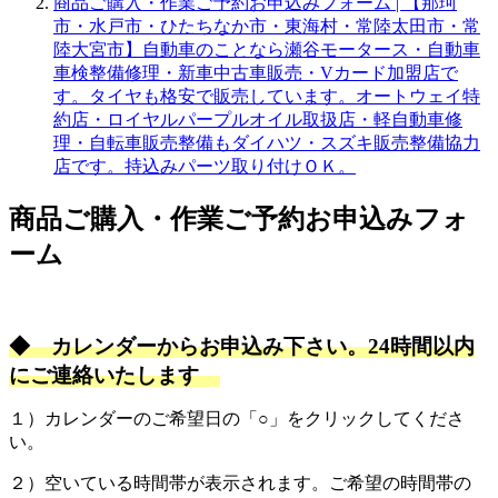
商品ご購入・作業ご予約お申込みフォーム | 【那珂
市・水戸市・ひたちなか市・東海村・常陸太田市・常
陸大宮市】自動車のことなら瀬谷モータース・自動車
車検整備修理・新車中古車販売・Vカード加盟店で
す。タイヤも格安で販売しています。オートウェイ特
約店・ロイヤルパープルオイル取扱店・軽自動車修
理・自転車販売整備もダイハツ・スズキ販売整備協力
店です。持込みパーツ取り付けＯＫ。
商品ご購入・作業ご予約お申込みフォ
ーム
◆ カレンダーからお申込み下さい。24時間以内
にご連絡いたします
１）カレンダーのご希望日の「○」をクリックしてくださ
い。
２）空いている時間帯が表示されます。ご希望の時間帯の