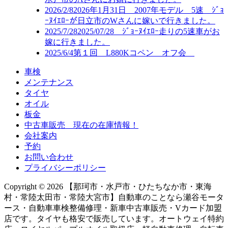
2026/2/8
2026年1月31日 2007年モデル 5速 ｼﾞｮ
ｰﾇｲｴﾛｰが日立市のWさんに嫁いで行きました。
2025/7/28
2025/07/28 ｼﾞｮｰﾇｲｴﾛｰ走りの5速車がお
嫁に行きました。
2025/6/4
第１回 L880Kコペン オフ会
車検
メンテナンス
タイヤ
オイル
板金
中古車販売 現在の在庫情報！
会社案内
予約
お問い合わせ
プライバシーポリシー
Copyright © 2026 【那珂市・水戸市・ひたちなか市・東海
村・常陸太田市・常陸大宮市】自動車のことなら瀬谷モータ
ース・自動車車検整備修理・新車中古車販売・Vカード加盟
店です。タイヤも格安で販売しています。オートウェイ特約