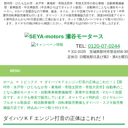
那珂市・ひたちなか市・水戸市・東海村・常陸太田市・常陸大宮市の安心車検・自動車整備修
理・新車販売・中古車販売（中古車ひろばでダイレクト販売）・自動車のことなら瀬谷モータ
ースへ。Vカード加盟店なので車検、鈑金、オイル、タイヤ交換でVポイントが付きます！中学
通学自転車販売修理も行います。ダイハツ・スズキ販売整備協力店です。国道349旧道アイオー
ト那珂店さんからﾏﾙﾄ方面左側に工場があります。ネットで購入のパーツやタイヤ取り付け行い
ます。タイヤその他LINEから相談ください。中古車ひろばのID/パスワード差し上げます。
TEL:
0120-07-0244
〒311-0105 茨城県那珂市菅谷658-30
定休日: 日曜祝祭日及び第2・第4土曜日
MENU
ホーム
>
トピックス
>
ダイハツＫＦエンジン打音の正体はこれだ！ | 【那
珂市・水戸市・ひたちなか市・東海村・常陸太田市・常陸大宮市】自動車のこ
となら瀬谷モータース・自動車車検整備修理・新車中古車販売・Vカード加盟
店です。タイヤも格安で販売しています。オートウェイ特約店・ロイヤルパー
プルオイル取扱店・軽自動車修理・自転車販売整備もダイハツ・スズキ販売整
備協力店です。持込みパーツ取り付けＯＫ。
ダイハツＫＦエンジン打音の正体はこれだ！