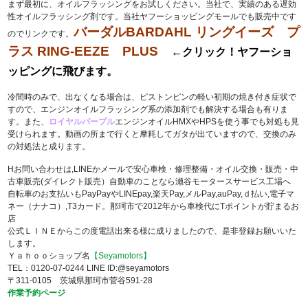
まず最初に、オイルフラッシングをお試しください。当社で、実績のある遅効
性オイルフラッシング剤です。当社ヤフーショッピングモールでも販売中です
バーダルBARDAHL リングイーズ プ
のでリンクです。
ラス RING‐EEZE PLUS
←クリック！ヤフーショ
ッピングに飛びます。
冷間時のみで、出なくなる場合は、ピストンピンの軽い初期の焼き付き症状で
すので、エンジンオイルフラッシング系の添加剤でも解決する場合も有りま
す。また、
ロイヤルパープル
エンジンオイルHMXやHPSを使う事でも対処も見
受けられます。動画の所まで行くと摩耗してガタが出ていますので、交換のみ
の対処法と成ります。
Hお問い合わせは,LINEかメールで安心車検・修理整備・オイル交換・販売・中
古車販売(ダイレクト販売）自動車のことなら瀬谷モータースサービス工場へ
自転車のお支払いもPayPayやLINEpay,楽天Pay,メルPay,auPay,ｄ払い,電子マ
ネー（ナナコ）,T3カード。那珂市で2012年から車検代にTポイントが貯まるお
店
公式ＬＩＮＥからこの度電話出来る様に成りましたので、是非登録お願いいた
します。
Ｙａｈｏｏショップ名
【Seyamotors】
TEL：0120-07-0244 LINE ID:@seyamotors
〒311-0105 茨城県那珂市菅谷591-28
作業予約ページ