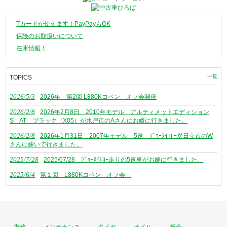
Tカードが使えます！PayPayもOK
保険のお取扱いについて
在庫情報！
一覧
TOPICS
2026/5/3
2026年 第2回 L880Kコペン オフ会開催
2026/2/8
2026年2月8日 2010年モデル アルティメットエディション
S AT ブラック（X05）が水戸市のAさんにお婿に行きました。
2026/2/8
2026年1月31日 2007年モデル 5速 ｼﾞｮｰﾇｲｴﾛｰが日立市のW
さんに嫁いで行きました。
2025/7/28
2025/07/28 ｼﾞｮｰﾇｲｴﾛｰ走りの5速車がお嫁に行きました。
2025/6/4
第１回 L880Kコペン オフ会