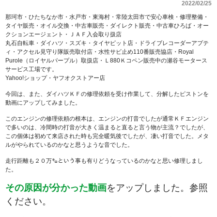
2022/02/25
那珂市・ひたちなか市・水戸市・東海村・常陸太田市で安心車検・修理整備・
タイヤ販売・オイル交換・中古車販売・ダイレクト販売・中古車ひろば・オー
クションエージェント・ＪＡＦ入会取り扱店
丸石自転車・ダイハツ・スズキ・タイヤピット店・ドライブレコーダーアプテ
ィ・アクセル見守り隊販売取付店・水性サビ止め110番販売協店・Royal
Purole（ロイヤルパープル）取扱店・Ｌ880Ｋコペン販売中の瀬谷モータース
サービス工場です。
Yahoo!ショップ・ヤフオクストアー店
今回は、また、ダイハツＫＦの修理依頼を受け作業して、分解したピストンを
動画にアップしてみました。
このエンジンの修理依頼の根本は、エンジンの打音でしたが通常ＫＦエンジン
で多いのは、冷間時の打音が大きく温まると直ると言う物が主流？でしたが、
この個体は初めて来店された時も完全暖気後でしたが、凄い打音でした。メタ
ルがやられているのかなと思うような音でした。
走行距離も２０万㌔という事も有りどうなっているのかなと思い修理しまし
た。
その原因が分かった動画
をアップしました。参照
ください。