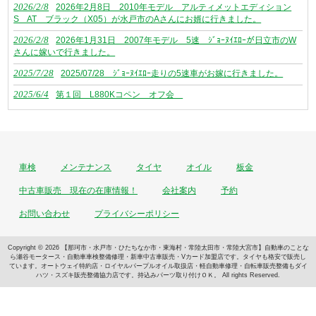
2026/2/8
2026年2月8日 2010年モデル アルティメットエディション
S AT ブラック（X05）が水戸市のAさんにお婿に行きました。
2026/2/8
2026年1月31日 2007年モデル 5速 ｼﾞｮｰﾇｲｴﾛｰが日立市のW
さんに嫁いで行きました。
2025/7/28
2025/07/28 ｼﾞｮｰﾇｲｴﾛｰ走りの5速車がお嫁に行きました。
2025/6/4
第１回 L880Kコペン オフ会
車検
メンテナンス
タイヤ
オイル
板金
中古車販売 現在の在庫情報！
会社案内
予約
お問い合わせ
プライバシーポリシー
Copyright © 2026 【那珂市・水戸市・ひたちなか市・東海村・常陸太田市・常陸大宮市】自動車のことな
ら瀬谷モータース・自動車車検整備修理・新車中古車販売・Vカード加盟店です。タイヤも格安で販売し
ています。オートウェイ特約店・ロイヤルパープルオイル取扱店・軽自動車修理・自転車販売整備もダイ
ハツ・スズキ販売整備協力店です。持込みパーツ取り付けＯＫ。 All rights Reserved.