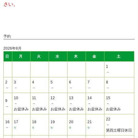
さい。
予約
2026年8月
日
月
火
水
木
金
土
1
－
2
3
4
5
6
7
8
－
－
－
－
－
－
－
10
11
12
13
14
15
9
－
－
－
－
－
－
－
お盆休み
お盆休み
お盆休み
お盆休み
お盆休み
お盆休み
22
16
17
18
19
20
21
－
－
○
○
○
○
○
第四土曜日休日