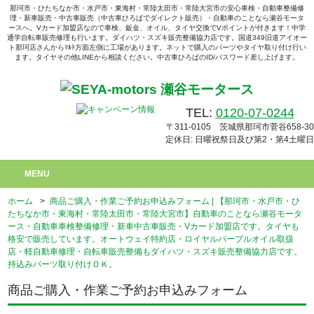
那珂市・ひたちなか市・水戸市・東海村・常陸太田市・常陸大宮市の安心車検・自動車整備修
理・新車販売・中古車販売（中古車ひろばでダイレクト販売）・自動車のことなら瀬谷モータ
ースへ。Vカード加盟店なので車検、鈑金、オイル、タイヤ交換でVポイントが付きます！中学
通学自転車販売修理も行います。ダイハツ・スズキ販売整備協力店です。国道349旧道アイオー
ト那珂店さんからﾏﾙﾄ方面左側に工場があります。ネットで購入のパーツやタイヤ取り付け行い
ます。タイヤその他LINEから相談ください。中古車ひろばのID/パスワード差し上げます。
TEL:
0120-07-0244
〒311-0105 茨城県那珂市菅谷658-30
定休日: 日曜祝祭日及び第2・第4土曜日
MENU
ホーム
>
商品ご購入・作業ご予約お申込みフォーム | 【那珂市・水戸市・ひ
たちなか市・東海村・常陸太田市・常陸大宮市】自動車のことなら瀬谷モータ
ース・自動車車検整備修理・新車中古車販売・Vカード加盟店です。タイヤも
格安で販売しています。オートウェイ特約店・ロイヤルパープルオイル取扱
店・軽自動車修理・自転車販売整備もダイハツ・スズキ販売整備協力店です。
持込みパーツ取り付けＯＫ。
商品ご購入・作業ご予約お申込みフォーム